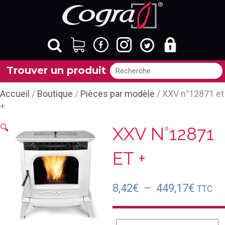
Trouver un produit
Accueil
/
Boutique
/
Pièces par modèle
/ XXV n°12871 et
+
🔍
XXV N°12871
ET +
Plage
8,42
€
–
449,17
€
TTC
de
prix :
quantité