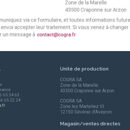
Zone de la Marelle
43500 Craponne sur Arzon
iquez via ce formulaire, et toutes informations futures
envoi accepter leur traitement. Si vous venez à changer 
er un message à
contact@cogra.fr
l
Unité de production
COGRA SA
s
Zone de la Marelle
rance
43500 Craponne sur Arzon
66 65 34 63
66 65 22 24
COGRA SA
.fr
Zone les Marteliez III
12150 Sévérac d’Aveyron
Magasin/ventes directes