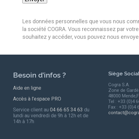
Les données personnelles que vous nous commun
la société COGRA. Vous reconnaissez par votre 
souhaitez y accéder, vous pouvez nous envoy
Siège Socia
Besoin d’infos ?
Cogra S.A.
Aide en ligne
Zone de Gardè
48000 Mende,F
Accès à l’espace PRO
Tel : +33 (0)4 
Fax : +33 (0)4 
Service client au
04 66 65 34 63
du
contact@cogra
lundi au vendredi de 9h à 12h et de
14h à 17h