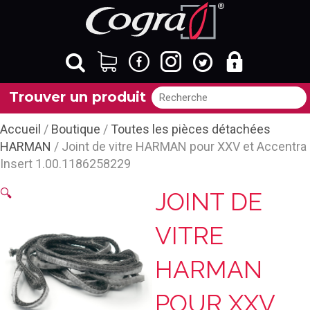
Trouver un produit
Accueil
/
Boutique
/
Toutes les pièces détachées
HARMAN
/ Joint de vitre HARMAN pour XXV et Accentra
Insert 1.00.1186258229
🔍
JOINT DE
VITRE
HARMAN
POUR XXV