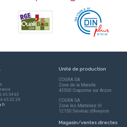
l
Unité de production
COGRA SA
s
Zone de la Marelle
rance
43500 Craponne sur Arzon
66 65 34 63
66 65 22 24
COGRA SA
.fr
Zone les Marteliez III
12150 Sévérac d’Aveyron
Magasin/ventes directes