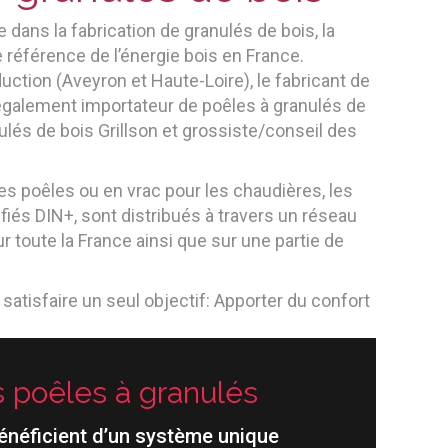
 dans la fabrication de granulés de bois, la
e référence de l’énergie bois en France.
uction (Aveyron et Haute-Loire), le fabricant de
également importateur de poêles à granulés de
nulés de bois Grillson et grossiste/conseil des
es poêles ou en vrac pour les chaudières, les
ifiés DIN+, sont distribués à travers un réseau
r toute la France ainsi que sur une partie de
atisfaire un seul objectif: Apporter du confort
poêles à granulés
bénéficient d’un système unique