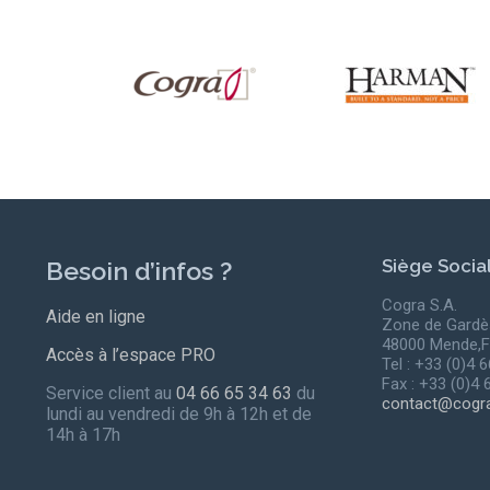
Siège Socia
Besoin d’infos ?
Cogra S.A.
Aide en ligne
Zone de Gardè
48000 Mende,F
Accès à l’espace PRO
Tel : +33 (0)4 
Fax : +33 (0)4 
Service client au
04 66 65 34 63
du
contact@cogra
lundi au vendredi de 9h à 12h et de
14h à 17h