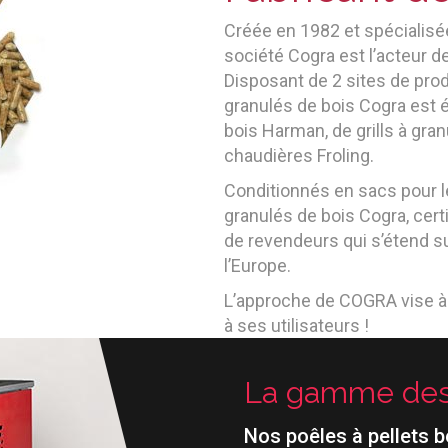
Créée en 1982 et spécialisée
société Cogra est l’acteur d
Disposant de 2 sites de prod
granulés de bois Cogra est 
bois Harman, de grills à gra
chaudières Froling.
Conditionnés en sacs pour l
granulés de bois Cogra, cert
de revendeurs qui s’étend su
l’Europe.
L’approche de COGRA vise à s
à ses utilisateurs !
La gamme des 
Nos poêles à pellets 