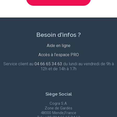
Besoin d’infos ?
Aide en ligne
Accès à l’espace PRO
Service client au
04 66 65 34 63
du lundi au vendredi de 9h à
12h et de 14h à 17h
Siège Social
Cogra S.A.
Zone de Gardès
48000 Mende,France