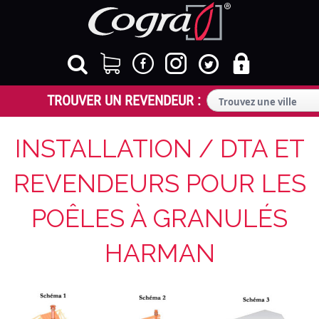
INSTALLATION / DTA ET
REVENDEURS POUR LES
POÊLES À GRANULÉS
HARMAN