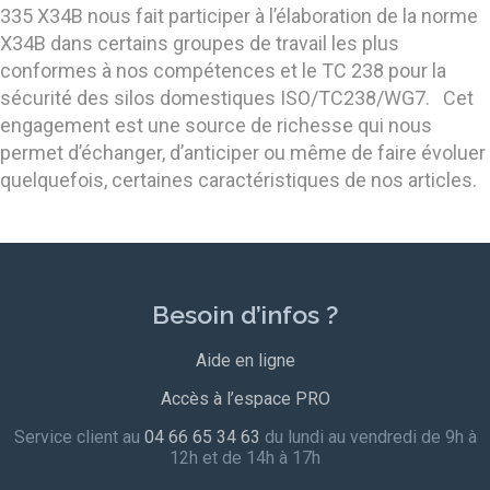
335 X34B nous fait participer à l’élaboration de la norme
X34B dans certains groupes de travail les plus
conformes à nos compétences et le TC 238 pour la
sécurité des silos domestiques ISO/TC238/WG7. Cet
engagement est une source de richesse qui nous
permet d’échanger, d’anticiper ou même de faire évoluer
quelquefois, certaines caractéristiques de nos articles.
Besoin d’infos ?
Aide en ligne
Accès à l’espace PRO
Service client au
04 66 65 34 63
du lundi au vendredi de 9h à
12h et de 14h à 17h