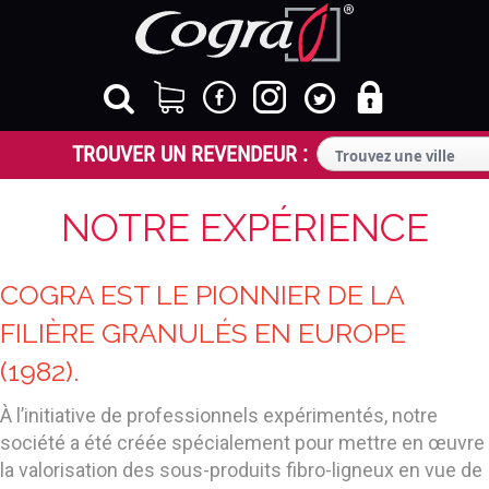
NOTRE EXPÉRIENCE
COGRA EST LE PIONNIER DE LA
FILIÈRE GRANULÉS EN EUROPE
(1982).
À l’initiative de professionnels expérimentés, notre
société a été créée spécialement pour mettre en œuvre
la valorisation des sous-produits fibro-ligneux en vue de