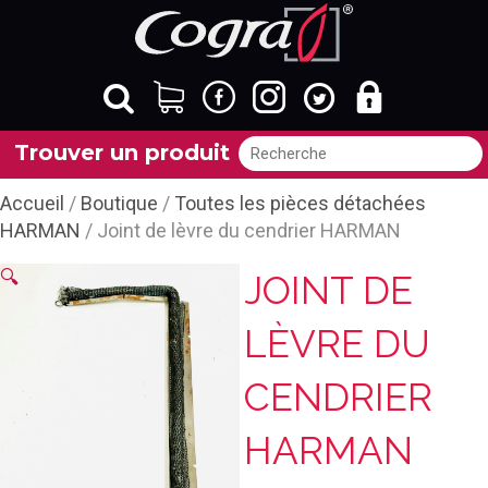
Trouver un produit
Accueil
/
Boutique
/
Toutes les pièces détachées
HARMAN
/ Joint de lèvre du cendrier HARMAN
🔍
JOINT DE
LÈVRE DU
CENDRIER
HARMAN