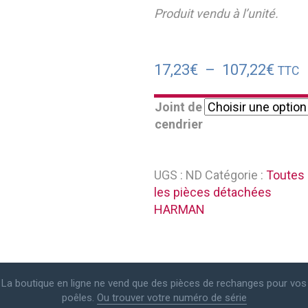
Produit vendu à l’unité.
Plag
17,23
€
–
107,22
€
TTC
de
Joint de
prix :
cendrier
17,2
à
107,
UGS :
ND
Catégorie :
Toutes
les pièces détachées
HARMAN
La boutique en ligne ne vend que des pièces de rechanges pour vos
poêles.
Ou trouver votre numéro de série