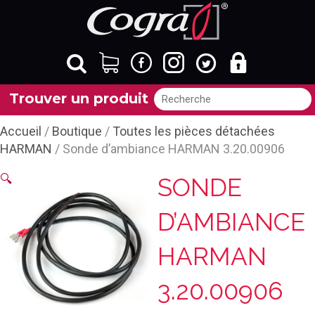
Trouver un produit
Accueil
/
Boutique
/
Toutes les pièces détachées
HARMAN
/ Sonde d’ambiance HARMAN 3.20.00906
🔍
SONDE
D’AMBIANCE
HARMAN
3.20.00906