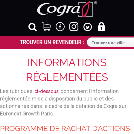
INFORMATIONS
RÉGLEMENTÉES
Les rubriques
concernent l’information
ci-dessous
réglementée mise à disposition du public et des
actionnaires dans le cadre de la cotation de Cogra sur
Euronext Growth Paris.
PROGRAMME DE RACHAT D’ACTIONS