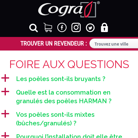
FOIRE AUX QUESTIONS
a
Les poêles sont-ils bruyants ?
a
Quelle est la consommation en
granulés des poêles HARMAN ?
a
Vos poêles sont-ils mixtes
(bûches/granulés) ?
a
Pourquoi l’installation doit elle être