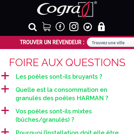
FOIRE AUX QUESTIONS
a
Les poêles sont-ils bruyants ?
a
Quelle est la consommation en
granulés des poêles HARMAN ?
a
Vos poêles sont-ils mixtes
(bûches/granulés) ?
a
Pourquoi l’installation doit elle être