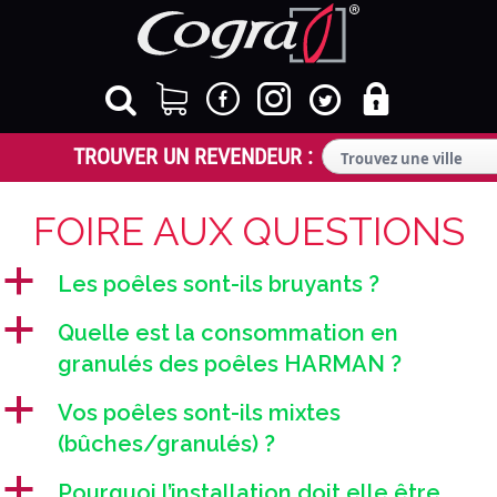
FOIRE AUX QUESTIONS
a
Les poêles sont-ils bruyants ?
a
Quelle est la consommation en
granulés des poêles HARMAN ?
a
Vos poêles sont-ils mixtes
(bûches/granulés) ?
a
Pourquoi l’installation doit elle être