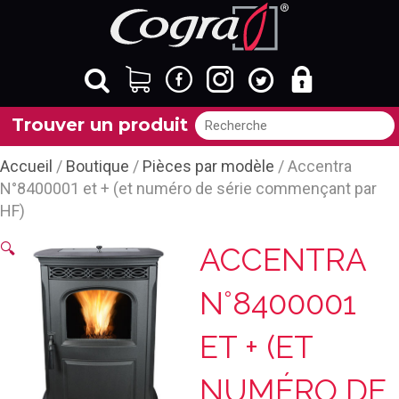
Trouver un produit
Accueil
/
Boutique
/
Pièces par modèle
/ Accentra
N°8400001 et + (et numéro de série commençant par
HF)
🔍
ACCENTRA
N°8400001
ET + (ET
NUMÉRO DE