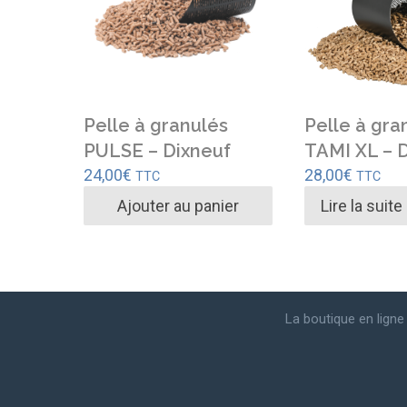
Pelle à granulés
Pelle à gra
PULSE – Dixneuf
TAMI XL – 
24,00
€
28,00
€
TTC
TTC
Ajouter au panier
Lire la suite
La boutique en lign