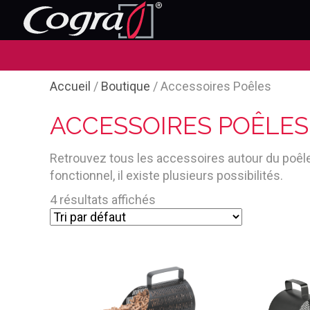
Accueil
/
Boutique
/ Accessoires Poêles
ACCESSOIRES POÊLES
Retrouvez tous les accessoires autour du poêle 
fonctionnel, il existe plusieurs possibilités.
4 résultats affichés