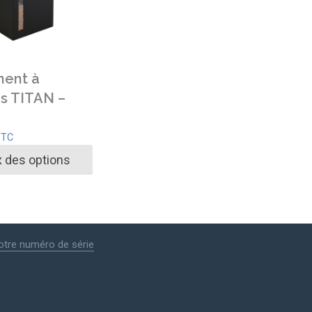
ent à
s TITAN –
TTC
 des options
otre numéro de série
.