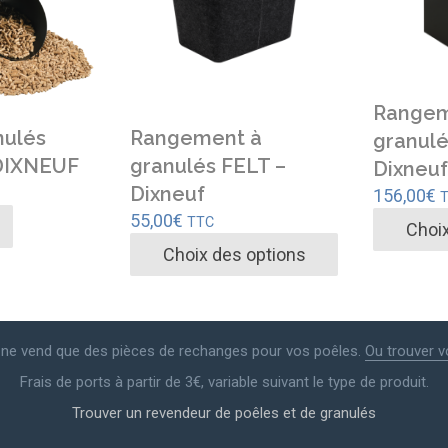
Rangem
nulés
Rangement à
granulé
DIXNEUF
granulés FELT –
Dixneuf
Dixneuf
156,00
€
55,00
€
TTC
Choix
Choix des options
Ce
produit
Ce
a
produit
plusieurs
a
e ne vend que des pièces de rechanges pour vos poêles.
Ou trouver v
variations
plusieurs
Frais de ports à partir de 3€, variable suivant le type de produit.
Les
variations.
options
Les
Trouver un revendeur de poêles et de granulés
peuvent
options