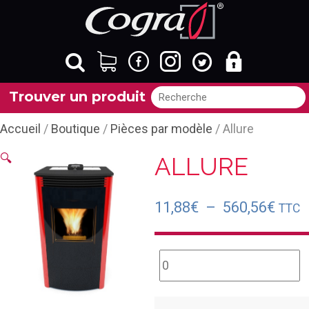
Trouver un produit
Accueil
/
Boutique
/
Pièces par modèle
/ Allure
🔍
ALLURE
Plag
11,88
€
–
560,56
€
TTC
de
prix :
quantité
11,8
de
à
Motoréducteur