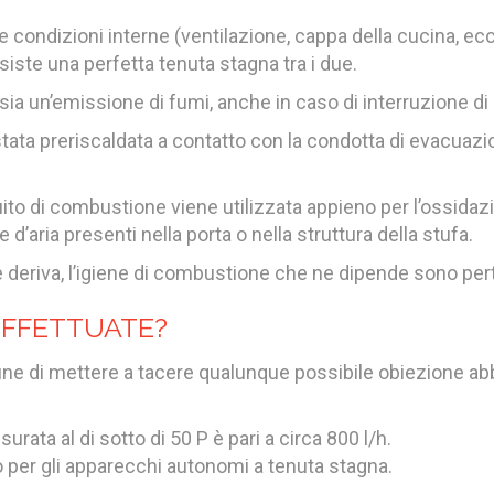
condizioni interne (ventilazione, cappa della cucina, ecc.)
iste una perfetta tenuta stagna tra i due.
 sia un’emissione di fumi, anche in caso di interruzione di
stata preriscaldata a contatto con la condotta di evacuaz
uito di combustione viene utilizzata appieno per l’ossidazi
d’aria presenti nella porta o nella struttura della stufa.
ne deriva, l’igiene di combustione che ne dipende sono per
EFFETTUATE?
fine di mettere a tacere qualunque possibile obiezione ab
rata al di sotto di 50 P è pari a circa 800 l/h.
o per gli apparecchi autonomi a tenuta stagna.