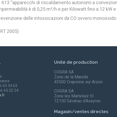
613 “apparecchi di riscaldamento autonomi a convezione
i impermeabilità è di 0,25 m³/h e per Kilowatt fino a 12 kW e
evenzione delle intossicazioni da CO ovvero monossido 
 RT 2005)
l
Unité de production
COGRA SA
s
Zone de la Marelle
rance
43500 Craponne sur Arzon
66 65 34 63
66 65 22 24
COGRA SA
.fr
Zone les Marteliez III
12150 Sévérac d’Aveyron
Magasin/ventes directes