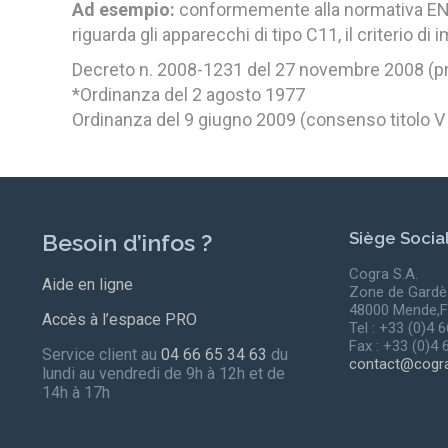
Ad esempio:
conformemente alla normativa EN 
riguarda gli apparecchi di tipo C11, il criterio d
Decreto n. 2008-1231 del 27 novembre 2008 (pr
*Ordinanza del 2 agosto 1977
Ordinanza del 9 giugno 2009 (consenso titolo V
Siège Socia
Besoin d’infos ?
Cogra S.A.
Aide en ligne
Zone de Gardè
48000 Mende,F
Accès à l’espace PRO
Tel : +33 (0)4 
Fax : +33 (0)4 
Service client au
04 66 65 34 63
du
contact@cogra
lundi au vendredi de 9h à 12h et de
14h à 17h