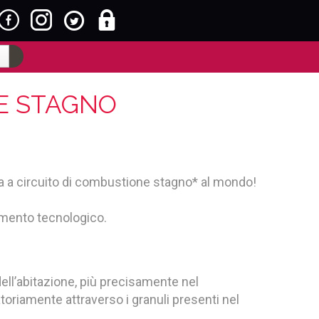
NE STAGNO
fa a circuito di combustione stagno* al mondo!
amento tecnologico.
?
dell’abitazione, più precisamente nel
riamente attraverso i granuli presenti nel