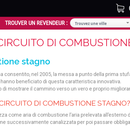
CIRCUITO DI COMBUSTIO
tione stagno
a consentito, nel 2005, la messa a punto della prima stu
a hanno beneficiato di questa caratteristica innovativa.
o di mostrare il cammino verso un vero e proprio miglior
 CIRCUITO DI COMBUSTIONE STAGNO
zza come aria di combustione l’aria prelevata all’esterno 
e successivamente canalizzata per poi passare obbligato