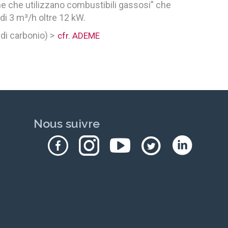
 che utilizzano combustibili gassosi” che
 di 3 m³/h oltre 12 kW.
di carbonio) >
cfr. ADEME
Nous suivre