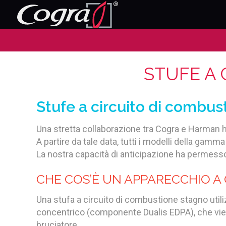
STUFE A 
Stufe a circuito di combus
Una stretta collaborazione tra Cogra e Harman h
A partire da tale data, tutti i modelli della gamm
La nostra capacità di anticipazione ha permess
CHE COS’È UN APPARECCHIO A
Una stufa a circuito di combustione stagno utili
concentrico (componente Dualis EDPA), che vien
bruciatore.