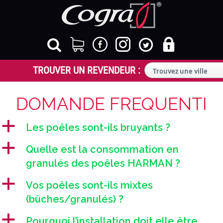
DOMANDE FREQUENTI
a
Les poêles sont-ils bruyants ?
a
Quelle est la consommation en
granulés des poêles HARMAN ?
a
Vos poêles sont-ils mixtes
(bûches/granulés) ?
a
Pourquoi l’installation doit elle être